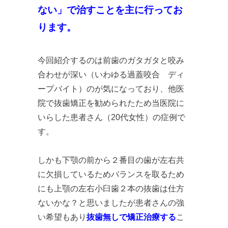
ない」で治すことを主に行ってお
ります。
今回紹介するのは前歯のガタガタと咬み
合わせが深い（いわゆる過蓋咬合 ディ
ープバイト）のが気になっており、他医
院で抜歯矯正を勧められたため当医院に
いらした患者さん（20代女性）の症例で
す。
しかも下顎の前から２番目の歯が左右共
に欠損しているためバランスを取るため
にも上顎の左右小臼歯２本の抜歯は仕方
ないかな？と思いましたが患者さんの強
い希望もあり
抜歯無しで矯正治療する
こ