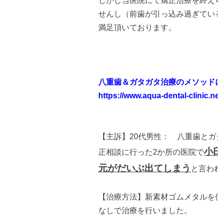
しかし当医院にて矯正治療を終え
せんし（前歯が引っ込み過ぎてい
満足頂いております。
八重歯＆ガタガタ治療のメソッド
https://www.aqua-dental-clinic.
【主訴】20代男性： 八重歯と
小
正相談に行った2か所の医院で
元がだいぶ出てしまう
と言わ
【治療方法】新素材ゴムメタルを
なしで治療を行いました。