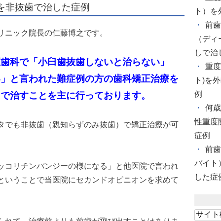
を非抜歯で治した症例
ト）を
前
リニック院長の仁藤博之です。
（ディ
しで治
正歯科で「小臼歯抜歯しないと治らない」
重度
い」と言われた難症例の方の歯科矯正治療を
ト)を
例
」で治すことを主に行っております。
何歳
性重度
タでも非抜歯（親知らずのみ抜歯）で矯正治療が可
症例
前
バイト
ッコリチンパンジーの様になる」と他医院で言われ
した症
ということで当医院にセカンドオピニオンを求めて