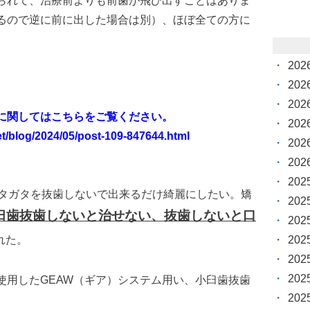
られて、治療前よりも前歯が飛び出すことはありま
るので逆に前に出した場合は別）、ほぼ全ての方に
20
20
20
に関してはこちらをご覧ください。
20
net/blog/2024/05/post-109-847644.html
20
20
20
ガタガタを抜歯しないで出来るだけ綺麗にしたい。矯
20
臼歯抜歯しないと治せない、抜歯しないと口
20
20
れた。
20
20
使用したGEAW（ギア）システム用い、小臼歯抜歯
20