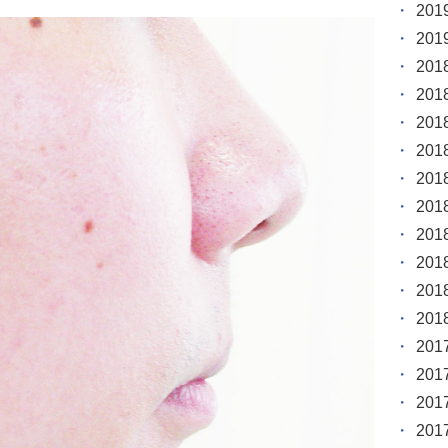
20
20
20
20
20
20
20
20
20
20
20
20
20
20
20
20