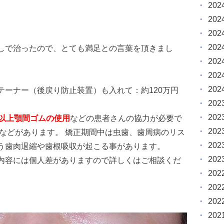
20
20
20
20
しで治ったので、とても満足との言葉を頂きまし
20
20
20
テーナー（後戻り防止装置）も入れて：約120万円
20
20
間以上顎間ゴムの使用
などの患者さんの協力が必要で
20
炎などがあります。 矯正期間中は虫歯、歯周病のリス
20
う歯肉退縮や歯根吸収が起こる事があります。
20
内容には個人差がありますので詳しくはご相談くだ
20
20
20
20