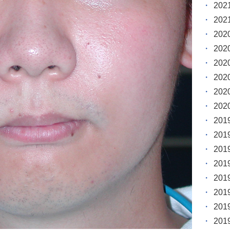
20
20
20
20
20
20
20
20
20
20
20
20
20
20
20
20